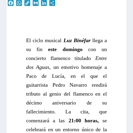
F
W
C
G
L
C
a
h
o
m
i
o
c
a
p
a
n
m
e
t
y
i
k
p
b
s
L
l
e
a
o
A
i
d
r
o
p
n
I
t
El ciclo musical
Luz Binéfar
llega a
k
p
k
n
i
su fin
este domingo
con un
r
concierto flamenco titulado
Entre
dos Aguas
, un emotivo homenaje a
Paco de Lucía, en el que el
guitarrista Pedro Navarro rendirá
tributo al genio del flamenco en el
décimo aniversario de su
fallecimiento. La cita, que
comenzará a las
21:00 horas,
se
celebrará en un entorno único de la