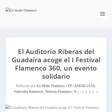
El Auditorio Riberas del
Guadaíra acoge el I Festival
Flamenco 360, un evento
solidario
Publicado por
En Modo Flamenco / EP
|
ANDALUCÍA
,
Festivales flamencos
,
Noticias Flamenco
|
0
|