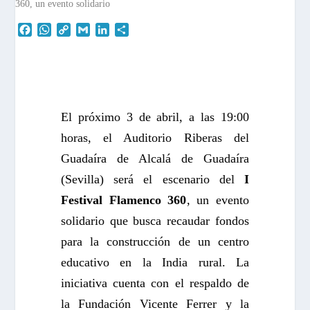
F
W
C
G
L
C
a
h
o
m
i
o
c
a
p
a
n
m
e
t
y
i
k
p
b
s
L
l
e
a
o
A
i
d
r
o
p
n
I
t
El próximo 3 de abril, a las 19:00
k
p
k
n
i
horas, el Auditorio Riberas del
r
Guadaíra de Alcalá de Guadaíra
(Sevilla) será el escenario del
I
Festival Flamenco 360
, un evento
solidario que busca recaudar fondos
para la construcción de un centro
educativo en la India rural. La
iniciativa cuenta con el respaldo de
la Fundación Vicente Ferrer y la