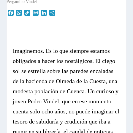
F
W
C
G
L
C
a
h
o
m
i
o
c
a
p
a
n
m
e
t
y
i
k
p
b
s
L
l
e
a
o
A
i
d
r
o
p
n
I
t
Imaginemos. Es lo que siempre estamos
k
p
k
n
i
obligados a hacer los nostálgicos. El ciego
r
sol se estrella sobre las paredes encaladas
de la hacienda de Olmeda de la Cuesta, una
modesta población de Cuenca. Un curioso y
joven Pedro Vindel, que en ese momento
cuenta solo ocho años, no puede imaginar el
tesoro de sabiduría y erudición que iba a
reunir en su librería, el caudal de noticias