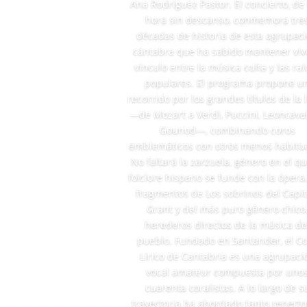
Ana Rodríguez Pastor. El concierto, de
hora sin descanso, conmemora tre
décadas de historia de esta agrupac
cántabra que ha sabido mantener viv
vínculo entre la música culta y las raí
populares. El programa propone u
recorrido por los grandes títulos de la l
—de Mozart a Verdi, Puccini, Leoncaval
Gounod—, combinando coros
emblemáticos con otros menos habitua
No faltará la zarzuela, género en el qu
folclore hispano se funde con la ópera
fragmentos de Los sobrinos del Capi
Grant y del más puro género chico
herederos directos de la música de
pueblo. Fundado en Santander, el C
Lírico de Cantabria es una agrupaci
vocal amateur compuesta por uno
cuarenta coralistas. A lo largo de s
trayectoria ha abordado tanto reperto