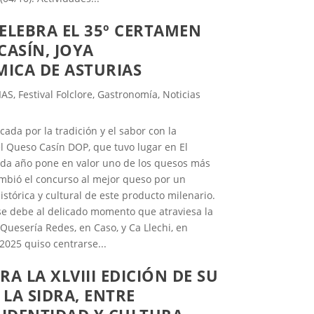
ELEBRA EL 35º CERTAMEN
CASÍN, JOYA
ICA DE ASTURIAS
IAS
,
Festival Folclore
,
Gastronomía
,
Noticias
ada por la tradición y el sabor con la
el Queso Casín DOP, que tuvo lugar en El
ada año pone en valor uno de los quesos más
ambió el concurso al mejor queso por un
stórica y cultural de este producto milenario.
 se debe al delicado momento que atraviesa la
 Quesería Redes, en Caso, y Ca Llechi, en
2025 quiso centrarse...
A LA XLVIII EDICIÓN DE SU
 LA SIDRA, ENTRE