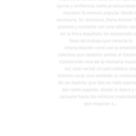
sacros y sinfónicos como produccione
rescatan la esencia popular desde 
escenario. Su directora, Elena Ramos T
pianista y cantante con una sólida car
en la lírica española, ha mantenido 
línea de trabajo que conecta la
interpretación coral con la emoció
colectiva que también anima al folclore
transmisión viva de la memoria music
Así, este recital no solo celebra un
historia coral, sino también la continu
de un espíritu que late en toda expre
del canto popular, desde la ópera y 
zarzuela hasta las músicas tradiciona
que inspiran a...
Leer más