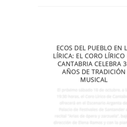
ECOS DEL PUEBLO EN 
LÍRICA: EL CORO LÍRICO
CANTABRIA CELEBRA 3
AÑOS DE TRADICIÓN
MUSICAL
El próximo sábado 18 de octubre, a l
19:30 horas, el Coro Lírico de Cantab
ofrecerá en el Escenario Argenta de
Palacio de Festivales de Santander 
recital “Arias de ópera y zarzuela”, baj
dirección de Elena Ramos y con la pian