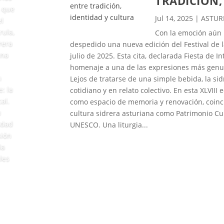
TRADICIÓN,
s que
Jul 14, 2025
|
ASTUR
el
rula,
Con la emoción aún r
rera
despedido una nueva edición del Festival de la
una
julio de 2025. Esta cita, declarada Fiesta de I
homenaje a una de las expresiones más genuina
n
Lejos de tratarse de una simple bebida, la si
: la
cotidiano y en relato colectivo. En esta XLVIII 
al.
como espacio de memoria y renovación, coinci
a
cultura sidrera asturiana como Patrimonio Cu
idad
UNESCO. Una liturgia...
sión
la
les