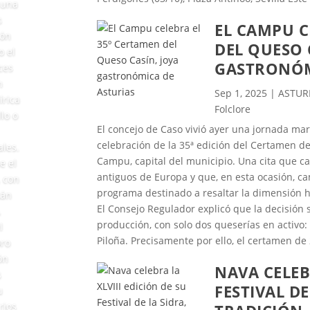
 una
s
EL CAMPU C
ión
DEL QUESO 
o el
GASTRONÓM
ces
n
Sep 1, 2025
|
ASTUR
írica
Folclore
lo o
El concejo de Caso vivió ayer una jornada marc
celebración de la 35ª edición del Certamen d
les.
Campu, capital del municipio. Una cita que c
e el
antiguos de Europa y que, en esta ocasión, c
, con
programa destinado a resaltar la dimensión hi
tán
El Consejo Regulador explicó que la decisión
,
producción, con solo dos queserías en activo:
l
Piloña. Precisamente por ello, el certamen de 
oro
ón
NAVA CELEBR
s
FESTIVAL DE
u
rios