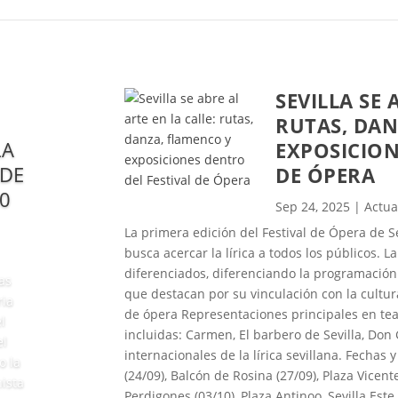
SEVILLA SE 
RUTAS, DAN
LA
EXPOSICION
 DE
DE ÓPERA
0
Sep 24, 2025
|
Actua
La primera edición del Festival de Ópera de Se
busca acercar la lírica a todos los públicos.
diferenciados, diferenciando la programación 
as
que destacan por su vinculación con la cultura 
ria
de ópera Representaciones principales en tea
l
incluidas: Carmen, El barbero de Sevilla, Don 
el
internacionales de la lírica sevillana. Fechas
o la
(24/09), Balcón de Rosina (27/09), Plaza Vicent
ista
Perdigones (03/10), Plaza Antinoo, Sevilla Este 