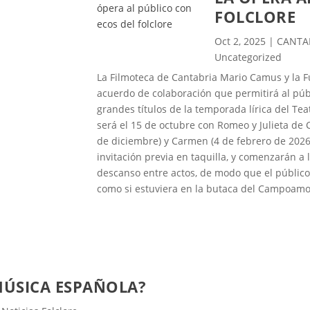
ropuestas
FOLCLORE
ascua’ en
 el 11 de
Oct 2, 2025
|
CANTA
 en
Uncategorized
ades de
La Filmoteca de Cantabria Mario Camus y la
Rivera y
acuerdo de colaboración que permitirá al públ
grandes títulos de la temporada lírica del T
será el 15 de octubre con Romeo y Julieta de 
de diciembre) y Carmen (4 de febrero de 2026)
invitación previa en taquilla, y comenzarán a 
descanso entre actos, de modo que el público 
como si estuviera en la butaca del Campoamor.
MÚSICA ESPAÑOLA?