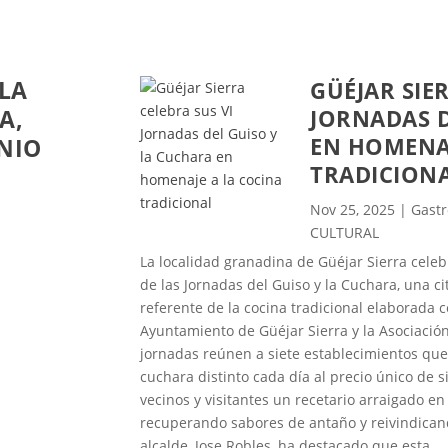
LA
GÜÉJAR SIE
A,
JORNADAS D
EN HOMENAJ
NIO
TRADICION
Nov 25, 2025
|
Gast
 5 de
CULTURAL
al sin
monio,
La localidad granadina de Güéjar Sierra celeb
s de 200
de las Jornadas del Guiso y la Cuchara, una c
ias de la
referente de la cocina tradicional elaborada 
porte ha
Ayuntamiento de Güéjar Sierra y la Asociación
familia,
jornadas reúnen a siete establecimientos qu
onales y
cuchara distinto cada día al precio único de s
cipales
vecinos y visitantes un recetario arraigado e
iento’,
recuperando sabores de antaño y reivindican
nfónicos
alcalde, Jose Robles, ha destacado que esta...