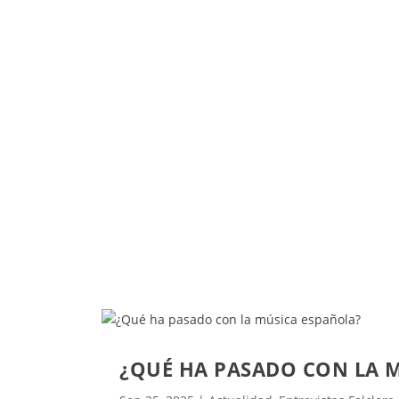
como Bien de Interés Cultural. Entre las p
destacan espectáculos como: ‘Triana por P
el Museo de Artes y Costumbres de Sevilla,
diciembre. Zambombas tradicionales
Antequera, Málaga, y en diversas localid
Huelva y Cádiz. ‘Puro Cádiz’ en Paterna de 
‘Anda Jaleo’...
Leer más
¿QUÉ HA PASADO CON LA 