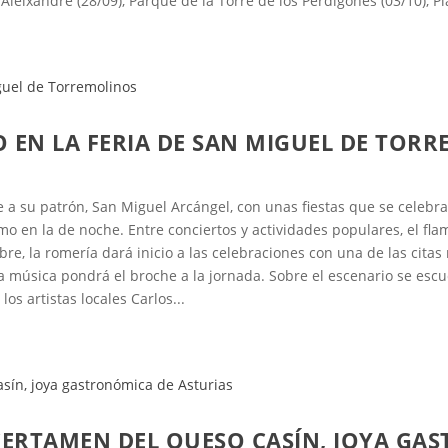
 Aleixandre (28/09), Parque de la Torre de los Perdigones (03/10), Pla
O EN LA FERIA DE SAN MIGUEL DE TOR
a su patrón, San Miguel Arcángel, con unas fiestas que se celebra
mo en la de noche. Entre conciertos y actividades populares, el fla
e, la romería dará inicio a las celebraciones con una de las citas
a música pondrá el broche a la jornada. Sobre el escenario se es
los artistas locales Carlos...
 CERTAMEN DEL QUESO CASÍN, JOYA GA