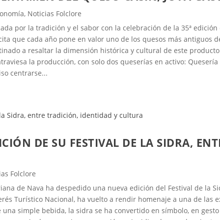
ronomía
,
Noticias Folclore
ada por la tradición y el sabor con la celebración de la 35ª edici
 cita que cada año pone en valor uno de los quesos más antiguos d
nado a resaltar la dimensión histórica y cultural de este producto
raviesa la producción, con solo dos queserías en activo: Quesería R
so centrarse...
ICIÓN DE SU FESTIVAL DE LA SIDRA, EN
ias Folclore
riana de Nava ha despedido una nueva edición del Festival de la Sid
nterés Turístico Nacional, ha vuelto a rendir homenaje a una de las
e una simple bebida, la sidra se ha convertido en símbolo, en gesto c