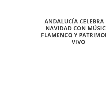
ANDALUCÍA CELEBRA 
NAVIDAD CON MÚSIC
FLAMENCO Y PATRIMO
VIVO
La Navidad llegó a Andalucía el pasado
diciembre con una programación cultur
precedentes, que combina música, patri
folclore y creación contemporánea en má
actividades repartidas por las ocho provinc
comunidad. La Consejería de Cultura y De
diseñado una oferta pensada para toda la 
con especial atención a los valores tradici
patrimoniales de la región. Entre las prin
novedades destaca el ciclo ‘Música en Adv
que ofrece una veintena de conciertos si