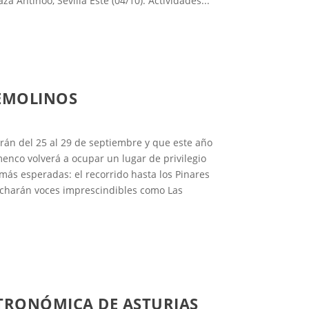
za Antinoo, Sevilla Este (04/10). Actividades...
REMOLINOS
rán del 25 al 29 de septiembre y que este año
menco volverá a ocupar un lugar de privilegio
 más esperadas: el recorrido hasta los Pinares
cucharán voces imprescindibles como Las
STRONÓMICA DE ASTURIAS