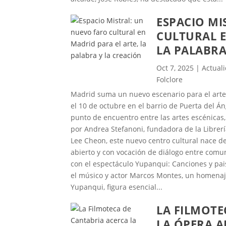
ones como
ESPACIO MI
Málaga o
n piezas
CULTURAL E
co la
LA PALABRA
 arrancó
l 11 de
Oct 7, 2025
|
Actual
r como
Folclore
, la
Madrid suma un nuevo escenario para el arte y
perborea
el 10 de octubre en el barrio de Puerta del Án
ías de
punto de encuentro entre las artes escénicas,
ón de
por Andrea Stefanoni, fundadora de la Librería
roco con
Lee Cheon, este nuevo centro cultural nace de
Flamenco
abierto y con vocación de diálogo entre comu
cía La
con el espectáculo Yupanqui: Canciones y pais
e con el
el músico y actor Marcos Montes, un homenaj
into
Yupanqui, figura esencial...
imonio
y el
LA FILMOTE
 y Arcos
LA ÓPERA A