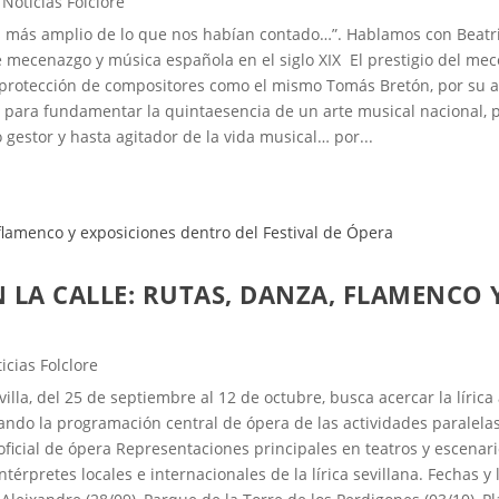
,
Noticias Folclore
o es más amplio de lo que nos habían contado…”. Hablamos con Beatri
mecenazgo y música española en el siglo XIX El prestigio del mece
 protección de compositores como el mismo Tomás Bretón, por su 
s para fundamentar la quintaesencia de un arte musical nacional, 
gestor y hasta agitador de la vida musical… por...
EN LA CALLE: RUTAS, DANZA, FLAMENCO
icias Folclore
illa, del 25 de septiembre al 12 de octubre, busca acercar la líric
ando la programación central de ópera de las actividades paralelas
al oficial de ópera Representaciones principales en teatros y escenar
Intérpretes locales e internacionales de la lírica sevillana. Fechas 