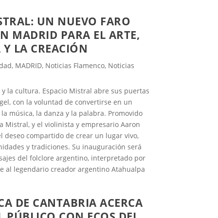
STRAL: UN NUEVO FARO
N MADRID PARA EL ARTE,
 Y LA CREACIÓN
idad
,
MADRID
,
Noticias Flamenco
,
Noticias
 la cultura. Espacio Mistral abre sus puertas
gel, con la voluntad de convertirse en un
 la música, la danza y la palabra. Promovido
 Mistral, y el violinista y empresario Aaron
l deseo compartido de crear un lugar vivo,
nidades y tradiciones. Su inauguración será
ajes del folclore argentino, interpretado por
e al legendario creador argentino Atahualpa
CA DE CANTABRIA ACERCA
L PÚBLICO CON ECOS DEL