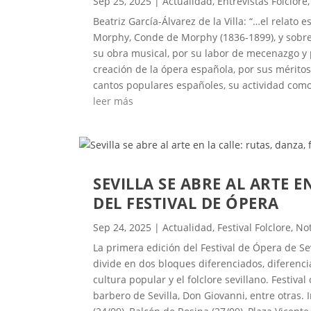
Sep 25, 2025
|
Actualidad
,
Entrevistas Folclore
Beatriz García-Álvarez de la Villa: “…el relat
Morphy, Conde de Morphy (1836-1899), y sobre 
su obra musical, por su labor de mecenazgo y
creación de la ópera española, por sus mérito
cantos populares españoles, su actividad como 
leer más
SEVILLA SE ABRE AL ARTE 
DEL FESTIVAL DE ÓPERA
Sep 24, 2025
|
Actualidad
,
Festival Folclore
,
Not
La primera edición del Festival de Ópera de Sev
divide en dos bloques diferenciados, diferenci
cultura popular y el folclore sevillano. Festiv
barbero de Sevilla, Don Giovanni, entre otras. 