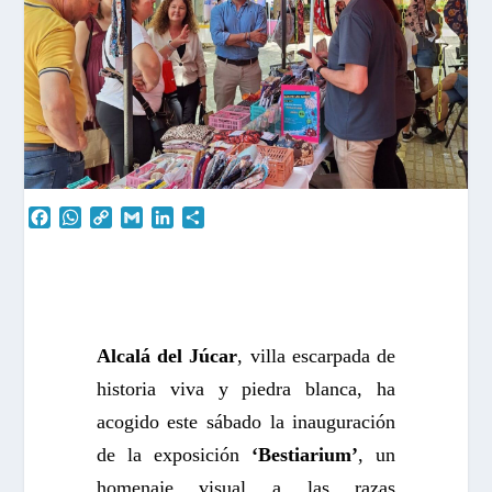
F
W
C
G
L
C
a
h
o
m
i
o
c
a
p
a
n
m
e
t
y
i
k
p
b
s
L
l
e
a
o
A
i
d
r
o
p
n
I
t
Alcalá del Júcar
, villa escarpada de
k
p
k
n
i
historia viva y piedra blanca, ha
r
acogido este sábado la inauguración
de la exposición
‘Bestiarium’
, un
homenaje visual a las razas