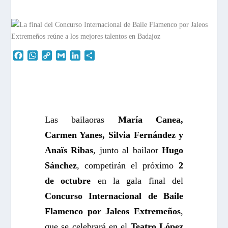
F
W
C
G
L
C
a
h
o
m
i
o
c
a
p
a
n
m
e
t
y
i
k
p
b
s
L
l
e
a
o
A
i
d
r
o
p
n
I
t
Las bailaoras
María Canea,
k
p
k
n
i
Carmen Yanes, Silvia Fernández y
r
Anaïs Ribas
, junto al bailaor
Hugo
Sánchez
, competirán el próximo
2
de octubre
en la gala final del
Concurso Internacional de Baile
Flamenco por Jaleos Extremeños
,
que se celebrará en el
Teatro López