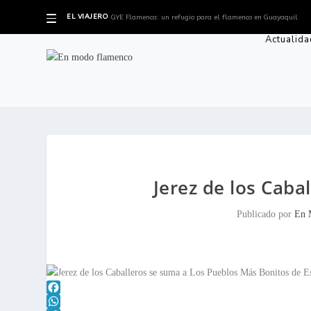
EL VIAJERO
GYE Flamenca: un refugio para el flamenco en Guayaquil
Actualida
Jerez de los Cab
Publicado por
En 
F