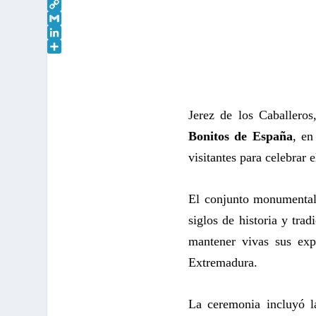
a
W
c
h
C
e
a
o
G
b
t
p
m
L
o
s
y
a
i
C
o
A
L
i
n
o
k
p
i
l
k
m
p
n
e
p
Jerez de los Caballero
k
d
a
I
r
Bonitos de España
, en
n
t
visitantes para celebrar 
i
r
El conjunto monumental 
siglos de historia y tra
mantener vivas sus expr
Extremadura.
La ceremonia incluyó l