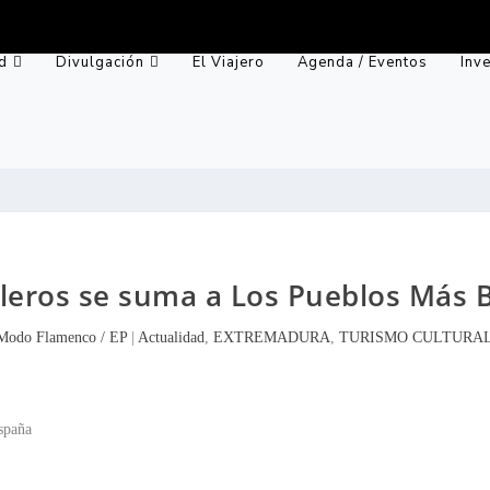
d
Divulgación
El Viajero
Agenda / Eventos
Inv
alleros se suma a Los Pueblos Más 
Modo Flamenco / EP
|
Actualidad
,
EXTREMADURA
,
TURISMO CULTURA