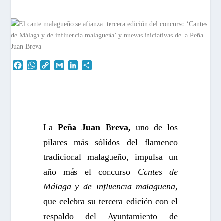
F
W
C
G
L
C
a
h
o
m
i
o
c
a
p
a
n
m
e
t
y
i
k
p
b
s
L
l
e
a
o
A
i
d
r
o
p
n
I
t
La
Peña Juan Breva,
uno de los
k
p
k
n
i
pilares más sólidos del flamenco
r
tradicional malagueño, impulsa un
año más el concurso
Cantes de
Málaga y de influencia malagueña
,
que celebra su tercera edición con el
respaldo del Ayuntamiento de