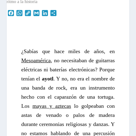
F
W
C
G
L
C
a
h
o
m
i
o
c
a
p
a
n
m
e
t
y
i
k
p
b
s
L
l
e
a
o
A
i
d
r
o
p
n
I
t
¿Sabías que hace miles de años, en
k
p
k
n
i
Mesoamérica
, no necesitaban de guitarras
r
eléctricas ni baterías electrónicas? Porque
tenían el
ayotl
. Y no, no era el nombre de
una banda de rock, era un instrumento
hecho con el caparazón de una tortuga.
Los
mayas y aztecas
lo golpeaban con
astas de venado o palos de madera
durante ceremonias religiosas y danzas. Y
no estamos hablando de una percusión