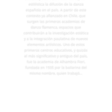
estilística la difusión de la danza
española en el país. A partir de este
contexto ya afianzado en Chile, que
surgen las primeras academias de
danza flamenca, espacios que
contribuirán a la investigación estética
y a la integración paulatina de nuevos
elementos artísticos. Uno de estos
primeros centros educativos, y quizás
el más significativo y antiguo del país,
fue la academia de Alhambra Fiori,
fundada en 1935 por la bailarina del
mismo nombre, quien trabajó...
Leer más