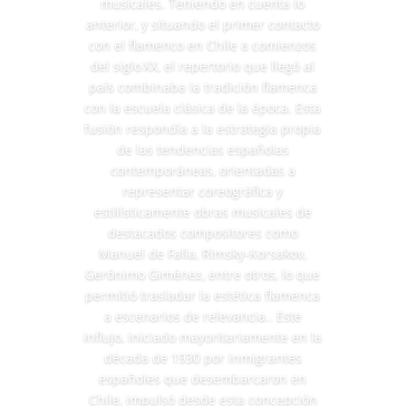
musicales. Teniendo en cuenta lo
anterior, y situando el primer contacto
con el flamenco en Chile a comienzos
del siglo XX, el repertorio que llegó al
país combinaba la tradición flamenca
con la escuela clásica de la época. Esta
fusión respondía a la estrategia propia
de las tendencias españolas
contemporáneas, orientadas a
representar coreográfica y
estilísticamente obras musicales de
destacados compositores como
Manuel de Falla, Rimsky-Korsakov,
Gerónimo Giménez, entre otros, lo que
permitió trasladar la estética flamenca
a escenarios de relevancia.. Este
influjo, iniciado mayoritariamente en la
década de 1930 por inmigrantes
españoles que desembarcaron en
Chile, impulsó desde esta concepción