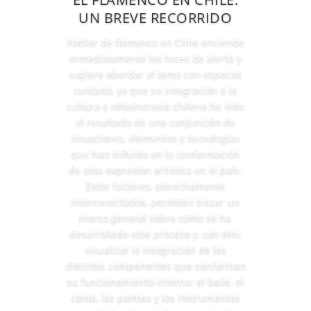
UN BREVE RECORRIDO
Hablar de flamenco en Chile enciende
inmediatamente las luces de alerta y
sugiere abordar el tema con especial
cuidado, ya que su integración a la
cultura e idiosincrasia chilena ha sido
el resultado de una conjunción de
situaciones, elementos y tecnologías
que han influido en la conformación
de esta expresión artística en el país.
Estos factores, estrechamente
interconectados, permiten trazar un
marco general sobre cómo se ha
desarrollado este proceso y, con ello,
visualizar la integración de los
distintos componentes que conforman
su funcionamiento interno: el baile, el
cante, las palmas y los instrumentos