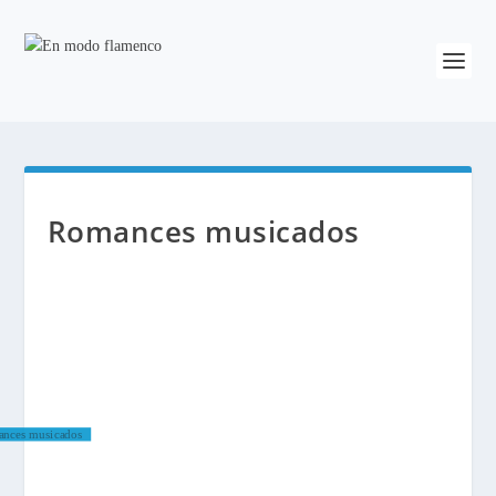
Romances musicados
nces musicados