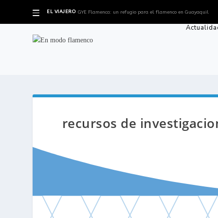
EL VIAJERO
GYE Flamenca: un refugio para el flamenco en Guayaquil
Actualida
recursos de investigacion