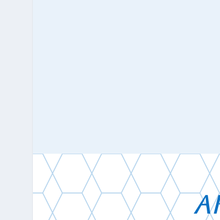
consultar y descargar libros antiguos, manuscritos,
mapas, imágenes, partituras, material sonoro y
otros recursos desde el siglo XV al XIX.
A