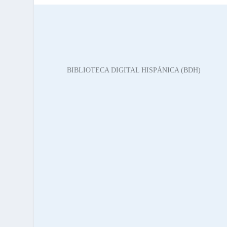
BDH
BIBLIOTECA DIGITAL HISPÁNICA (BDH)
En 2008, nació la Biblioteca Digital Hispánica
(BDH) gracias a un acuerdo con Telefónica. Este
recurso en línea ofrece acceso gratuito a
documentos históricos y fomenta la colaboración
internacional.
Cumpliendo estándares globales, la BDH permite