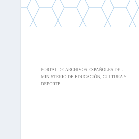
PARES
PORTAL DE ARCHIVOS ESPAÑOLES DEL
MINISTERIO DE EDUCACIÓN, CULTURA Y
DEPORTE
PARES es una plataforma del Ministerio de
Educación, Cultura y Deporte que pone a