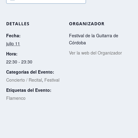
o
A
i
d
r
o
p
n
I
t
k
p
k
n
i
r
DETALLES
ORGANIZADOR
Fecha:
Festival de la Guitarra de
Córdoba
julio 11
Ver la web del Organizador
Hora:
22:30 - 23:30
Categorías del Evento:
Concierto / Recital
,
Festival
Etiquetas del Evento:
Flamenco