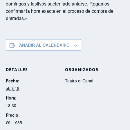
domingos y festivos suelen adelantarse. Rogamos
o
p
n
I
t
k
p
k
n
i
confirmar la hora exacta en el proceso de compra de
r
entradas.»
AÑADIR AL CALENDARIO
DETALLES
ORGANIZADOR
Fecha:
Teatro el Canal
abril 19
Hora:
18:30
Precio:
€9 – €35