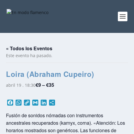
« Todos los Eventos
Este evento ha pasado.
Loira (Abraham Cupeiro)
€9 – €35
abril 19 . 18:30
F
W
C
G
L
C
a
h
o
m
i
o
c
a
p
a
n
m
Fusión de sonidos nómadas con instrumentos
e
t
y
i
k
p
ancestrales recuperados (karnyx, corna). «Atención: Los
b
s
L
l
e
a
horarios mostrados son genéricos. Las funciones de
o
A
i
d
r