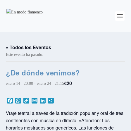
« Todos los Eventos
Este evento ha pasado.
¿De dónde venimos?
€20
enero 14 . 20:00
-
enero 24 . 21:15
F
W
C
G
L
C
a
h
o
m
i
o
c
a
p
a
n
m
Viaje teatral a través de la tradición popular y oral de tres
e
t
y
i
k
p
continentes con música en directo. «Atención: Los
b
s
L
l
e
a
horarios mostrados son genéricos. Las funciones de
o
A
i
d
r