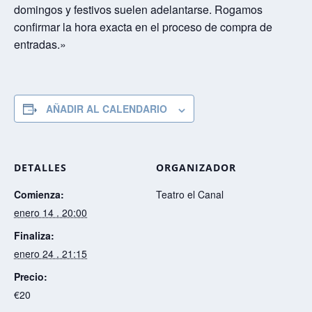
domingos y festivos suelen adelantarse. Rogamos
o
p
n
I
t
k
p
k
n
i
confirmar la hora exacta en el proceso de compra de
r
entradas.»
AÑADIR AL CALENDARIO
DETALLES
ORGANIZADOR
Comienza:
Teatro el Canal
enero 14 . 20:00
Finaliza:
enero 24 . 21:15
Precio:
€20