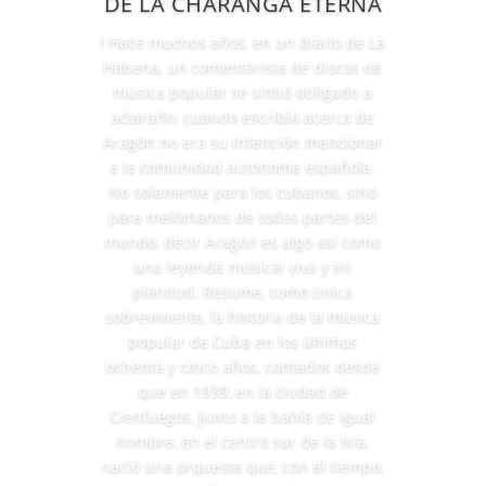
DE LA CHARANGA ETERNA
I Hace muchos años, en un diario de La
Habana, un comentarista de discos de
música popular se sintió obligado a
aclararlo: cuando escribía acerca de
Aragón no era su intención mencionar
a la comunidad autónoma española.
No solamente para los cubanos, sino
para melómanos de todas partes del
mundo, decir Aragón es algo así como
una leyenda musical viva y en
plenitud. Resume, como única
sobreviviente, la historia de la música
popular de Cuba en los últimos
ochenta y cinco años, contados desde
que en 1939, en la ciudad de
Cienfuegos, junto a la bahía de igual
nombre, en el centro sur de la Isla,
nació una orquesta que, con el tiempo,