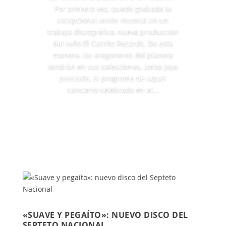
Por primera vez, quedó grabada la
excepcional unión musical en un
trabajo discográfico, nueva producción
del sello El Cerrito Records. De esta
manera, los aragoneros del planeta
tendrán en sus colecciones, como joya
preciada, el programa de aquel
concierto celebrado en el...
Leer más
«SUAVE Y PEGAÍTO»: NUEVO DISCO DEL
SEPTETO NACIONAL