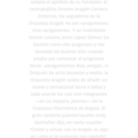
adoptó el apellido de su fundador, el
contrabajista Orestes Aragón Cantero.
Entonces, los seguidores de la
Orquesta Aragón no son «aragoneses»,
sino «aragoneros». Y un inolvidable
locutor cubano, Jesús López Gómez, los
bautizó como «los aragones» y nos
deseaba los buenos días cuando
estaba por comenzar el programa.
Decía: «¡Aragonísimos días, amigos…!»
Después de ocho decenios y medio, la
Orquesta Aragón acaba de añadir un
nuevo y sensacional lauro a todos y
cada uno de los casi cien integrantes
—en su mayoría, jóvenes— de la
Orquesta Filarmónica de Bogotá. El
gran cantante puertorriqueño Andy
Montañez dijo, en cierta ocasión:
“Cantar y actuar con la Aragón es algo
así como si te pusieran una medalla”.