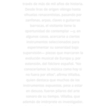
través de más de mil años de historia.
Desde liras de origen vikingo hasta
vihuelas renacentistas, pasando por
zanfonas, arpas, claves o guitarras
barrocas, el visitante tiene la
oportunidad de contemplar —y, en
algunos casos, acercarse a ciertos
instrumentos seleccionados para
experimentar su sonoridad bajo
supervisión— piezas que marcaron la
evolución musical de Europa y, por
extensión, del folclore español. “No
conoceríamos la música como hoy si
no fuera por ellos”, afirma Villalba,
quien destaca que muchos de los
instrumentos expuestos, pese a estar
en desuso, fueron pilares del arte
sonoro de su tiempo. Villalba, que
además de intérprete es investigador,