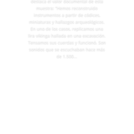
destaca el valor documental de esta
muestra: “Hemos reconstruido
instrumentos a partir de códices,
miniaturas y hallazgos arqueológicos.
En uno de los casos, replicamos una
lira vikinga hallada en una excavación.
Tensamos sus cuerdas y funcionó. Son
sonidos que se escuchaban hace más
de 1.500...
Leer más