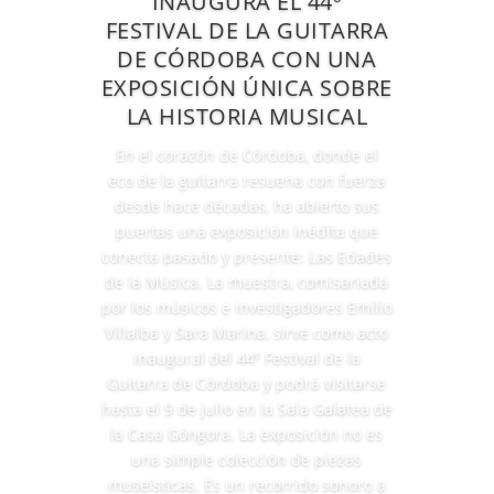
INAUGURA EL 44º
FESTIVAL DE LA GUITARRA
DE CÓRDOBA CON UNA
EXPOSICIÓN ÚNICA SOBRE
LA HISTORIA MUSICAL
En el corazón de Córdoba, donde el
eco de la guitarra resuena con fuerza
desde hace décadas, ha abierto sus
puertas una exposición inédita que
conecta pasado y presente: Las Edades
de la Música. La muestra, comisariada
por los músicos e investigadores Emilio
Villalba y Sara Marina, sirve como acto
inaugural del 44º Festival de la
Guitarra de Córdoba y podrá visitarse
hasta el 9 de julio en la Sala Galatea de
la Casa Góngora. La exposición no es
una simple colección de piezas
museísticas. Es un recorrido sonoro a