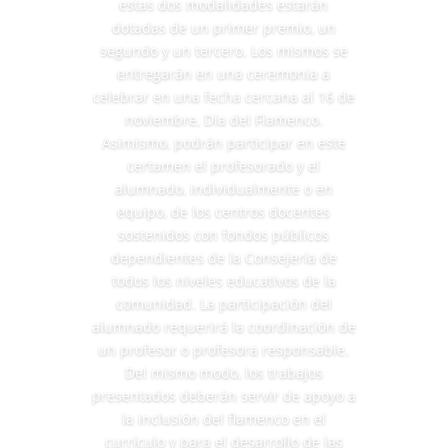
estas dos modalidades estarán
dotadas de un primer premio, un
segundo y un tercero. Los mismos se
entregarán en una ceremonia a
celebrar en una fecha cercana al 16 de
noviembre, Día del Flamenco.
Asimismo, podrán participar en este
certamen el profesorado y el
alumnado, individualmente o en
equipo, de los centros docentes
sostenidos con fondos públicos
dependientes de la Consejería de
todos los niveles educativos de la
comunidad. La participación del
alumnado requerirá la coordinación de
un profesor o profesora responsable.
Del mismo modo, los trabajos
presentados deberán servir de apoyo a
la inclusión del flamenco en el
currículo y para el desarrollo de las