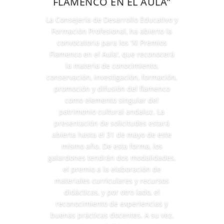
FLAMENCO EN EL AULA”
La Consejería de Desarrollo Educativo y
Formación Profesional, ha abierto la
convocatoria para los 'XI Premios
Flamenco en el Aula', que reconocerá
la materia de conocimiento,
conservación, investigación, formación,
promoción y difusión del flamenco
como elemento singular del
patrimonio cultural andaluz. La
presentación de solicitudes estará
abierta hasta el 31 de mayo de este
mismo año. De esta forma, los
galardones tendrán dos modalidades,
el premio a la elaboración de
materiales curriculares y recursos
didácticas, y por otro lado, el
reconocimiento de experiencias y
buenas prácticas docentes. A su vez,