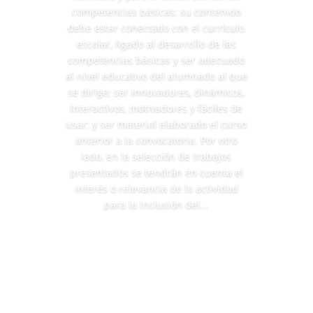
competencias básicas; su contenido
debe estar conectado con el currículo
escolar, ligado al desarrollo de las
competencias básicas y ser adecuado
al nivel educativo del alumnado al que
se dirige; ser innovadores, dinámicos,
interactivos, motivadores y fáciles de
usar; y ser material elaborado el curso
anterior a la convocatoria. Por otro
lado, en la selección de trabajos
presentados se tendrán en cuenta el
interés o relevancia de la actividad
para la inclusión del...
Leer más