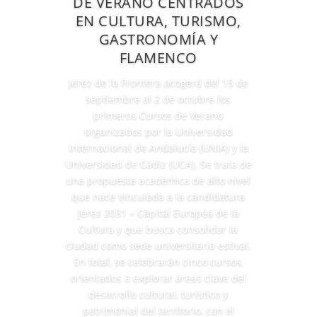
DE VERANO CENTRADOS
EN CULTURA, TURISMO,
GASTRONOMÍA Y
FLAMENCO
Jerez de la Frontera acogerá del 15 de
septiembre al 2 de octubre los
primeros Cursos de Verano
organizados por la Universidad
Internacional de Andalucía (UNIA) y la
Universidad de Cádiz (UCA). Se trata de
una propuesta académica de alto nivel
que nace vinculada a la candidatura
Jerez 2031 – Capital Europea de la
Cultura y que busca consolidar la
ciudad como sede universitaria estival.
En total, se celebrarán cinco cursos,
orientados a explorar áreas clave del
desarrollo cultural, turístico y
patrimonial del territorio, con el