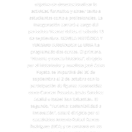
objetivo de desestacionalizar la
actividad formativa y atraer tanto a
estudiantes como a profesionales. La
inauguración correrá a cargo del
periodista Vicente Vallés, el sábado 13
de septiembre. NOVELA HISTÓRICA Y
TURISMO INNOVADOR La UNIA ha
programado dos cursos. El primero,
“Historia y novela histórica”, dirigido
por el historiador y novelista José Calvo
Poyato, se impartirá del 30 de
septiembre al 2 de octubre con la
participación de figuras reconocidas
como Carmen Posadas, Jesús Sánchez
Adalid o Isabel San Sebastián. El
segundo, “Turismo: sostenibilidad e
innovación”, estará dirigido por el
catedrático Antonio Rafael Ramos
Rodríguez (UCA) y se centrará en los