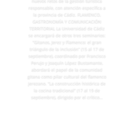
nuevos retos de la gestión turística
responsable, con atención específica a
la provincia de Cádiz. FLAMENCO,
GASTRONOMÍA Y COMUNICACIÓN
TERRITORIAL La Universidad de Cádiz
se encargará de otros tres seminarios:
“Gitanos, Jerez y Flamenco: el gran
triángulo de la inclusión” (15 al 17 de
septiembre), coordinado por Francisco
Perujo y Joaquín López Bustamante,
abordará el papel de la comunidad
gitana como pilar cultural del flamenco
jerezano. “La construcción histórica de
la cocina tradicional” (17 al 19 de
septiembre), dirigido por el crítico...
Leer más