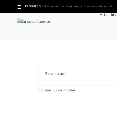
EL VIAJERO
GYE Flamenca: un refugio para el flamenco en Guayaquil
Actualida
Estás buscando...
9
Elementos encontrados